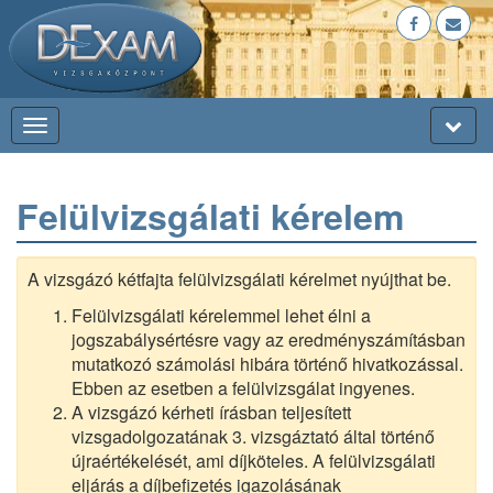
Toggl
Toggle
naviga
sidebar
Felülvizsgálati kérelem
A vizsgázó kétfajta felülvizsgálati kérelmet nyújthat be.
Felülvizsgálati kérelemmel lehet élni a
jogszabálysértésre vagy az eredményszámításban
mutatkozó számolási hibára történő hivatkozással.
Ebben az esetben a felülvizsgálat ingyenes.
A vizsgázó kérheti írásban teljesített
vizsgadolgozatának 3. vizsgáztató által történő
újraértékelését, ami díjköteles. A felülvizsgálati
eljárás a díjbefizetés igazolásának