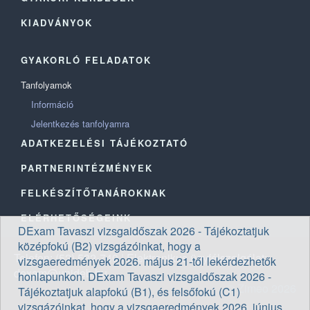
KIADVÁNYOK
GYAKORLÓ FELADATOK
Tanfolyamok
Információ
Jelentkezés tanfolyamra
ADATKEZELÉSI TÁJÉKOZTATÓ
PARTNERINTÉZMÉNYEK
FELKÉSZÍTŐTANÁROKNAK
ELÉRHETŐSÉGEINK
DExam Tavaszi vizsgaidőszak 2026 - Tájékoztatjuk
középfokú (B2) vizsgázóinkat, hogy a
Telefon: (52) 532-740
|
Elektronikus ügyfélszolgálat:
vizsgaeredmények 2026. május 21-től lekérdezhetők
dexam@unideb.hu
honlapunkon.
DExam Tavaszi vizsgaidőszak 2026 -
© Zimeo 2026
Tájékoztatjuk alapfokú (B1), és felsőfokú (C1)
vizsgázóinkat, hogy a vizsgaeredmények 2026. június