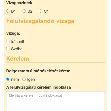
Vizsgaszintek
B1
B2
C1
Felülvizsgálandó vizsga
Vizsga:
Írásbeli
Szóbeli
Kérelem
Dolgozatom újraértékelését kérem
nem
igen
A felülvizsgálati kérelem indoklása